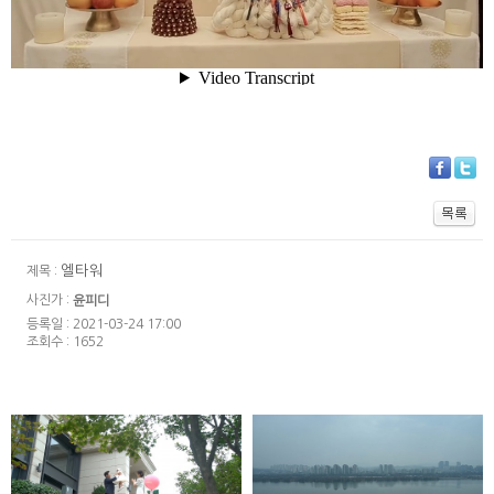
엘타워
제목 :
사진가 :
윤피디
등록일 : 2021-03-24 17:00
조회수 : 1652
워커힐 모에기 -
반얀트리 페스타
인스타1분영상