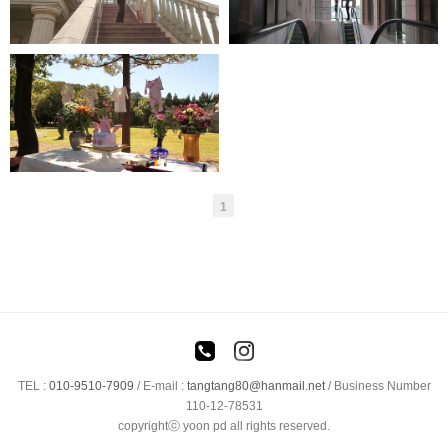
준비영상
1
TEL :
010-9510-7909
/
E-mail :
tangtang80@hanmail.net
/ Business Number
110-12-78531
copyrightⓒ yoon pd all rights reserved.