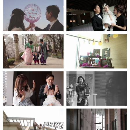
한강오엔 - 인스타 1분영상
엘타워
더다이닝호스
워커힐-모에기
프라자호텔
파크하얏트호텔
파티오나인
엘타워