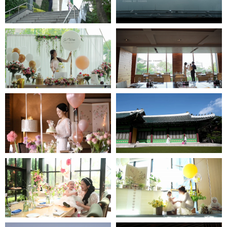
jjw메리어트호텔
인스타1분영상
타블로24-인스타1분영상
롯데호텔 도림-
신라호텔 - 인스타1분영상
인스타1분영상
JW메리어트호텔 -
그랜드인터컨티넨탈호텔-
인스타1분영상
인스타1분영상