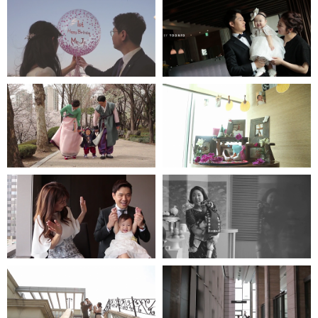
한강오엔 - 인스타 1분영상
엘타워
더다이닝호스
워커힐-모에기
프라자호텔
파크하얏트호텔
파티오나인
엘타워