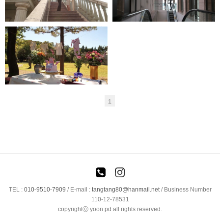
준비영상
1
TEL :
010-9510-7909
/
E-mail :
tangtang80@hanmail.net
/ Business Number
110-12-78531
copyrightⓒ yoon pd all rights reserved.