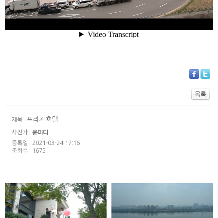
프라자호텔
제목 :
사진가 :
윤피디
등록일 : 2021-03-24 17:16
조회수 : 1675
워커힐 모에기 -
반얀트리 페스타
인스타1분영상