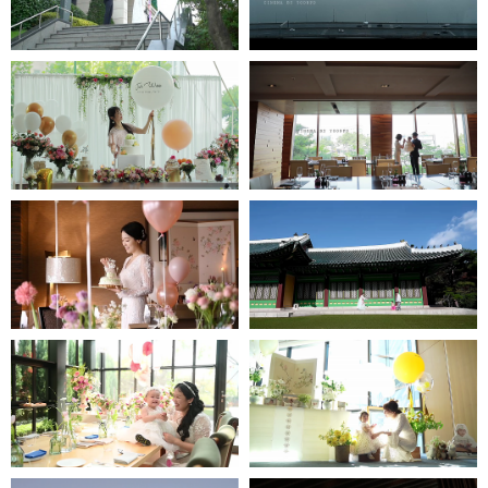
jjw메리어트호텔
인스타1분영상
타블로24-인스타1분영상
롯데호텔 도림-
신라호텔 - 인스타1분영상
인스타1분영상
JW메리어트호텔 -
그랜드인터컨티넨탈호텔-
인스타1분영상
인스타1분영상