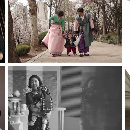
더다이닝호스
파크하얏트호텔