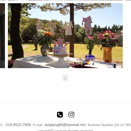
준비영상
1
010-9510-7909
tangtang80@hanmail.net
EL :
/
E-mail :
/ Business Number 110-12-785
copyrightⓒ yoon pd all rights reserved.