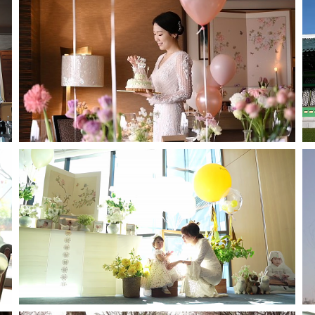
롯데호텔 도림-인스타1분영상
그랜드인터컨티넨탈호텔-인스타1분영상