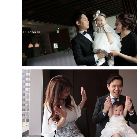
엘타워
프라자호텔