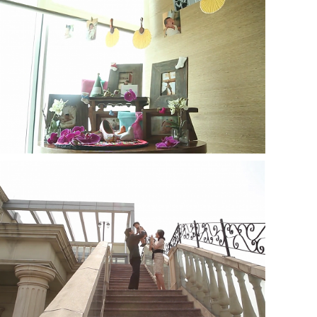
워커힐-모에기
파티오나인