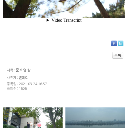
준비영상
제목 :
사진가 :
윤피디
등록일 : 2021-03-24 16:57
조회수 : 1656
워커힐 모에기 -
반얀트리 페스타
인스타1분영상