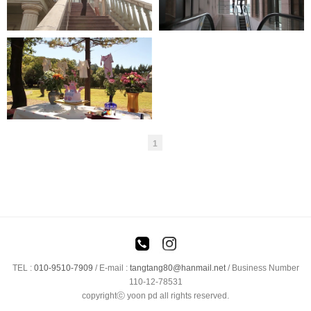
준비영상
1
TEL :
010-9510-7909
/
E-mail :
tangtang80@hanmail.net
/ Business Number
110-12-78531
copyrightⓒ yoon pd all rights reserved.