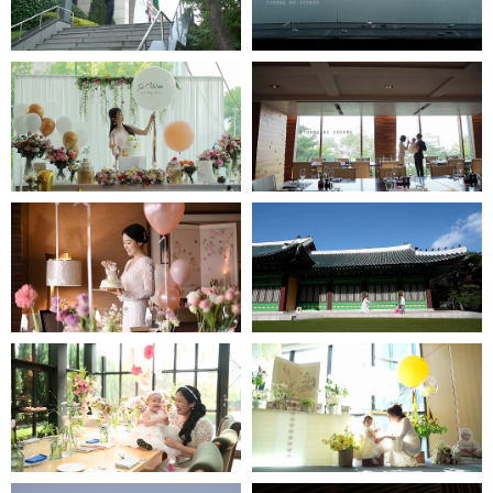
jjw메리어트호텔
인스타1분영상
타블로24-인스타1분영상
롯데호텔 도림-
신라호텔 - 인스타1분영상
인스타1분영상
JW메리어트호텔 -
그랜드인터컨티넨탈호텔-
인스타1분영상
인스타1분영상