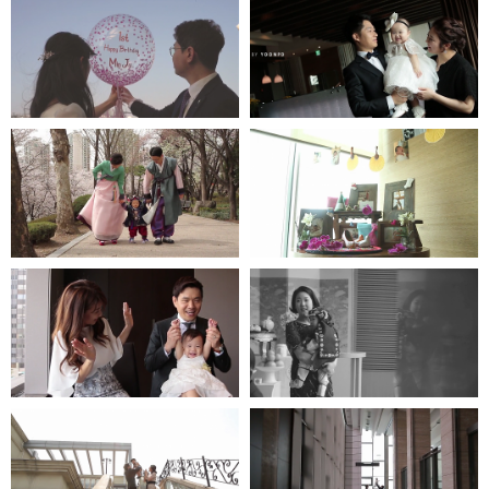
한강오엔 - 인스타 1분영상
엘타워
더다이닝호스
워커힐-모에기
프라자호텔
파크하얏트호텔
파티오나인
엘타워