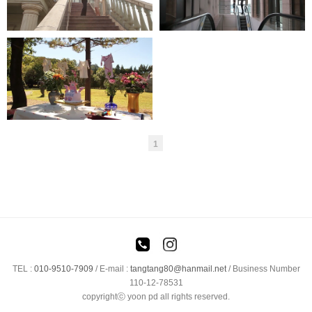
준비영상
1
TEL :
010-9510-7909
/
E-mail :
tangtang80@hanmail.net
/ Business Number
110-12-78531
copyrightⓒ yoon pd all rights reserved.