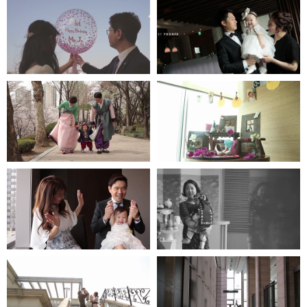
한강오엔 - 인스타 1분영상
엘타워
더다이닝호스
워커힐-모에기
프라자호텔
파크하얏트호텔
파티오나인
엘타워