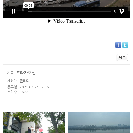
프라자호텔
제목 :
사진가 :
윤피디
등록일 : 2021-03-24 17:16
조회수 : 1677
워커힐 모에기 -
반얀트리 페스타
인스타1분영상