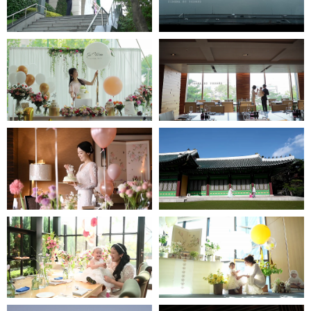
jjw메리어트호텔
인스타1분영상
타블로24-인스타1분영상
롯데호텔 도림-
신라호텔 - 인스타1분영상
인스타1분영상
JW메리어트호텔 -
그랜드인터컨티넨탈호텔-
인스타1분영상
인스타1분영상