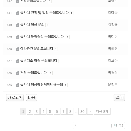
견적문의드립니다.
조영주
442
1
돌잔치 견적 및 일정 문의드립니다
이다솜
441
1
돌잔치 영상 문의
김정용
440
1
돌잔치 촬영영상 문의드립니다.
박미현
439
1
예약관련 문의드립니다
박혜연
438
1
돌비디오 촬영 문의합니다
이보란
437
1
견적 문의드립니다.
박경석
436
1
돌잔치 영상촬영제작비용문의
문정은
435
1
1
2
3
4
5
6
7
8
...
30
>
다음 8개