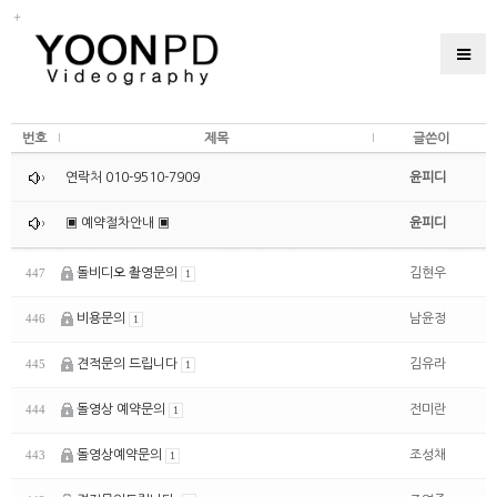
번호
제목
글쓴이
연락처 010-9510-7909
윤피디
▣ 예약절차안내 ▣
윤피디
돌비디오 촬영문의
김현우
447
1
비용문의
남윤정
446
1
견적문의 드립니다
김유라
445
1
돌영상 예약문의
전미란
444
1
돌영상예약문의
조성채
443
1