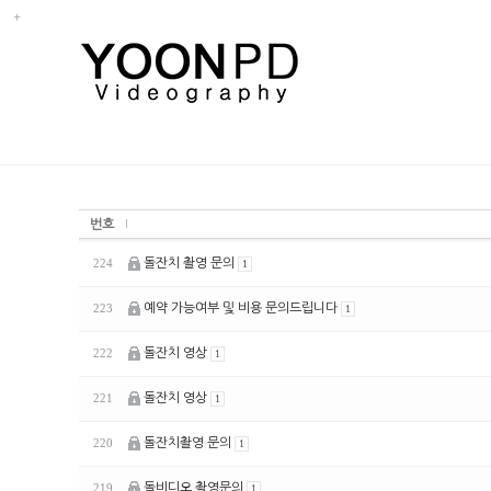
번호
돌잔치 촬영 문의
224
1
예약 가능여부 및 비용 문의드립니다
223
1
돌잔치 영상
222
1
돌잔치 영상
221
1
돌잔치촬영 문의
220
1
돌비디오 촬영문의
219
1