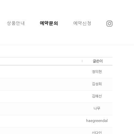
상품안내
예약문의
예약신청
글쓴이
정의헌
김성희
김혜선
나무
haegreendal
신다인