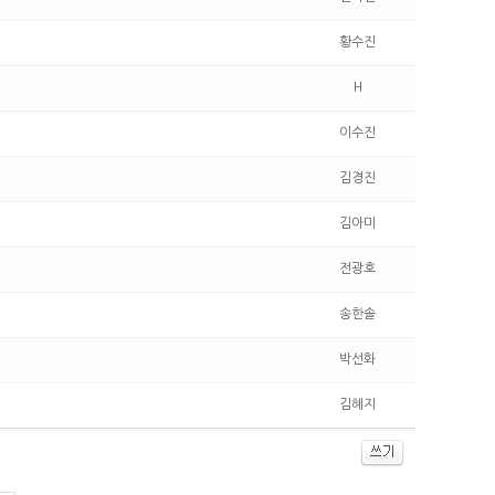
황수진
H
이수진
김경진
김아미
전광호
송한솔
박선화
김혜지