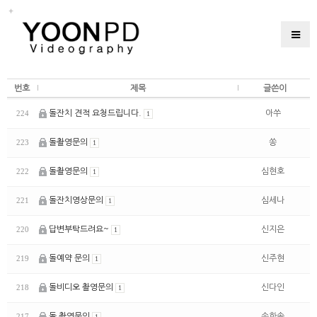
번호
제목
글쓴이
돌잔치 견적 요청드립니다.
아쑤
224
1
돌촬영문의
쏭
223
1
돌촬영문의
심현호
222
1
돌잔치영상문의
심세나
221
1
답변부탁드려요~
신지은
220
1
돌예약 문의
신주현
219
1
돌비디오 촬영문의
신다인
218
1
돌 촬영문의
송한솔
217
1