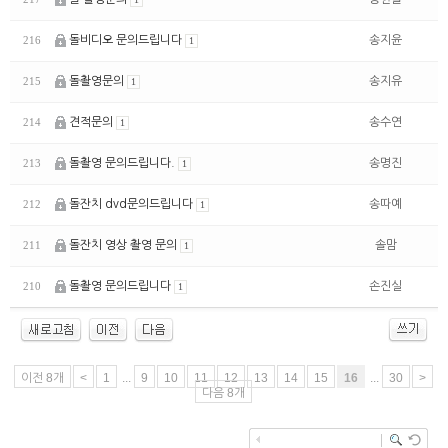
돌비디오 문의드립니다
송지윤
216
1
돌촬영문의
송지유
215
1
견적문의
송수연
214
1
돌촬영 문의드립니다.
송명진
213
1
돌잔치 dvd문의드립니다
송따예
212
1
돌잔치 영상 촬영 문의
솔맘
211
1
돌촬영 문의드립니다
손진실
210
1
이전 8개
<
1
...
9
10
11
12
13
14
15
16
...
30
>
다음 8개