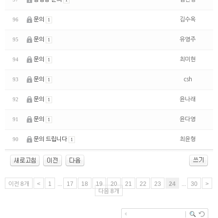
문의
김수옥
96
1
문의
유영주
95
1
문의
최미현
94
1
문의
csh
93
1
문의
윤나래
92
1
문의
윤다영
91
1
문의 드립니다
최윤형
90
1
이전 8개
<
1
...
17
18
19
20
21
22
23
24
...
30
>
다음 8개