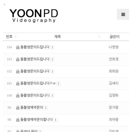
번호
제목
글쓴이
돌촬영문의드립니다
나현영
104
1
돌촬영문의드립니다
전희경
103
1
돌촬영문의드립니다
최희원
102
1
돌촬영문의드립니다!!ㅠ
김세리
101
1
돌촬영문의드립니디
김향화
100
1
돌촬영예약문의
장가람
99
1
돌촬영예약문의합니다
최아람
98
1
동영상 문의
김민경
97
1