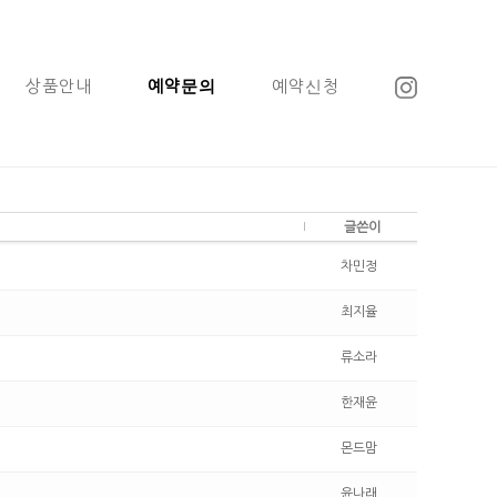
상품안내
예약문의
예약신청
글쓴이
차민정
최지율
류소라
한재윤
몬드맘
윤나래