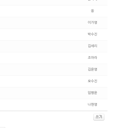
쏭
이가영
박수진
김세리
조아라
김윤영
오수진
임병윤
나현영