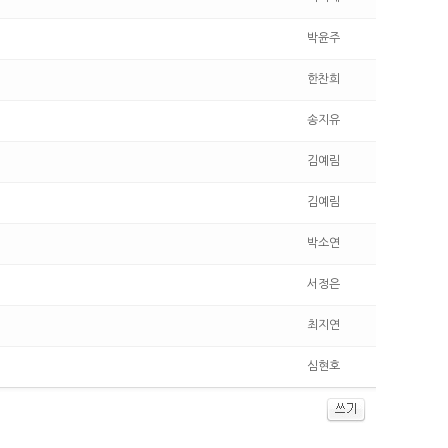
박윤주
한찬희
송지유
김예림
김예림
박소연
서정은
최지연
심현호