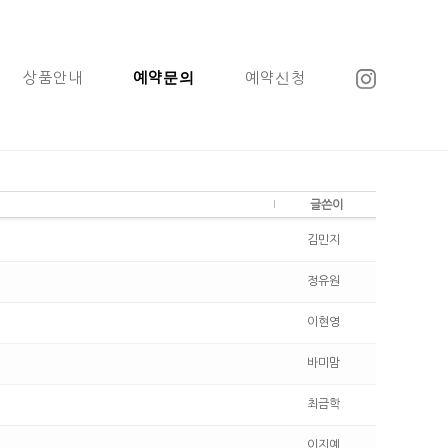
상품안내
예약문의
예약신청
글쓴이
김민지
정유원
이현영
바미맘
최금학
이지예