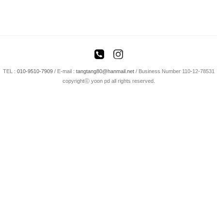
TEL :
010-9510-7909
/
E-mail :
tangtang80@hanmail.net
/ Business Number 110-12-78531
copyrightⓒ yoon pd all rights reserved.