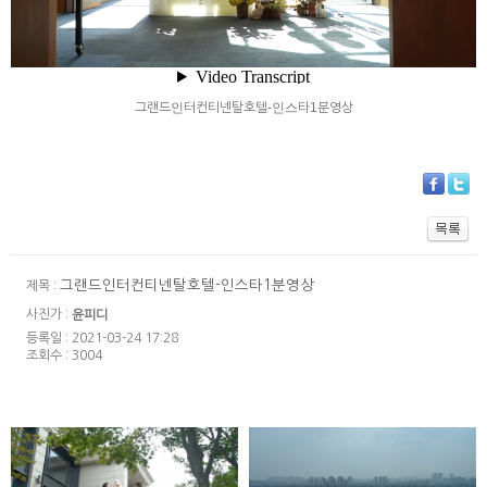
그랜드인터컨티넨탈호텔-인스타1분영상
그랜드인터컨티넨탈호텔-인스타1분영상
제목 :
사진가 :
윤피디
등록일 : 2021-03-24 17:28
조회수 : 3004
워커힐 모에기 -