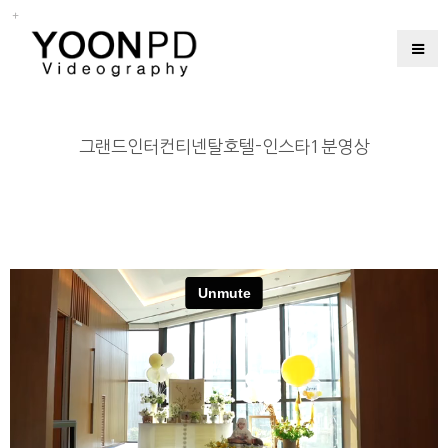
그랜드인터컨티넨탈호텔-인스타1분영상