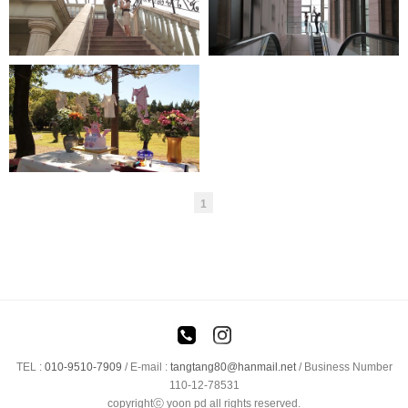
파티오나인
엘타워
준비영상
1
TEL :
010-9510-7909
/
E-mail :
tangtang80@hanmail.net
/ Business Number
110-12-78531
copyrightⓒ yoon pd all rights reserved.