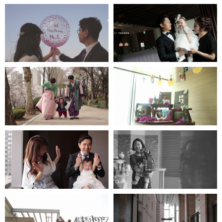
한강오엔 - 인스타 1분영상
엘타워
더다이닝호스
워커힐-모에기
프라자호텔
파크하얏트호텔