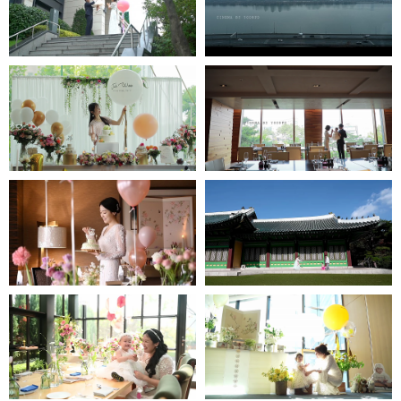
반얀트리 페스타
인스타1분영상
jjw메리어트호텔
인스타1분영상
타블로24-인스타1분영상
롯데호텔 도림-
신라호텔 - 인스타1분영상
인스타1분영상
JW메리어트호텔 -
그랜드인터컨티넨탈호텔-
인스타1분영상
인스타1분영상