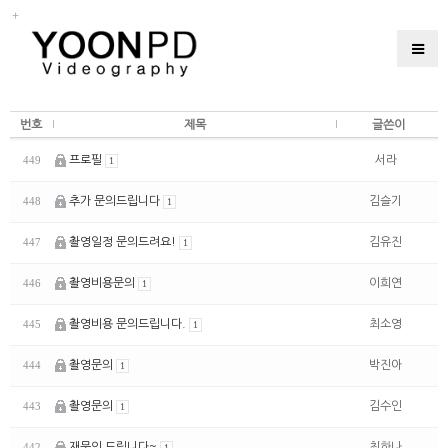
번호
제목
글쓴이
프로필
서라
449
1
추가 문의드립니다
김슬기
448
1
촬영일정 문의드려요!
김유진
447
1
촬영비용문의
이희연
446
1
촬영비용 문의드립니다.
최소영
445
1
촬영문의
박진아
444
1
촬영문의
김수인
443
1
재문의 드립니다~
최하나
442
1