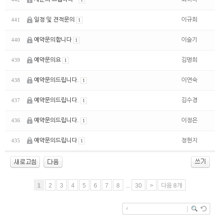
일정 및 견적문의
이규희
441
1
예약문의합니다
이슬기
440
1
예약문의요
김명희
439
1
예약문의드립니다.
이연숙
438
1
예약문의드립니다.
김수경
437
1
예약문의드립니다.
이정은
436
1
예약문의드립니다
정현지
435
1
1
2
3
4
5
6
7
8
...
30
>
다음 8개