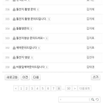
돌잔치 촬영 문의
김지혜
336
1
돌잔치 촬영 문의드립니다.
김지혜
335
1
돌촬영문의
김지혜
334
1
돌잔치영상 문의드려요~
김지효
333
1
예약문의드립니다
김지효
332
1
돌잔치 영상
김진아
331
1
비용및예약문의드립니다
김태경
330
1
<
1
2
3
4
5
6
7
8
...
30
>
다음 8개