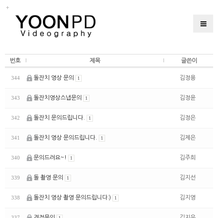
번호
제목
글쓴이
돌잔치 영상 문의
김정용
344
1
돌잔치영상스냅문의
김정윤
343
1
돌잔치 문의드립니다.
김정은
342
1
돌잔치 영상 문의드립니다.
김제은
341
1
문의드려요~!
김주희
340
1
돌 촬영 문의
김지선
339
1
돌잔치 영상 촬영 문의드립니다:)
김지영
338
1
견적문의
김지은
337
1