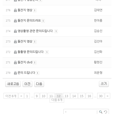
돌잔치 영상
김태연
276
1
돌잔치 문의드려요
한아름
275
1
영상촬영 관련 문의드립니다.
김승진
274
1
돌잔치 영상
김진아
273
1
돌촬영 문의드립니다.
김선화
272
1
돌잔치 dvd
황현진
271
1
문의 드립니다
최윤형
270
1
이전 8개
<
1
...
9
10
11
12
13
14
15
16
...
30
>
다음 8개