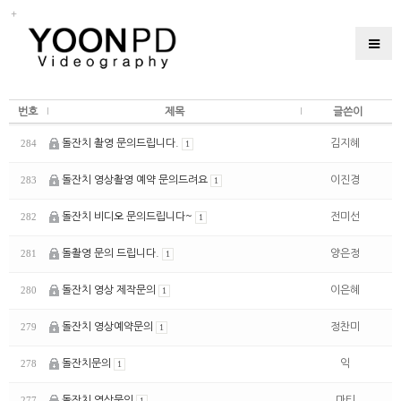
번호
제목
글쓴이
돌잔치 촬영 문의드립니다.
김지혜
284
1
돌잔치 영상촬영 예약 문의드려요
이진경
283
1
돌잔치 비디오 문의드립니다~
전미선
282
1
돌촬영 문의 드립니다.
양은정
281
1
돌잔치 영상 제작문의
이은혜
280
1
돌잔치 영상예약문의
정찬미
279
1
돌잔치문의
익
278
1
돌잔치 영상문의
마티
277
1